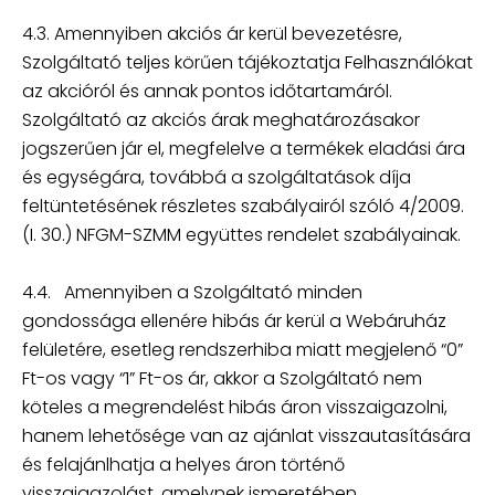
4.3. Amennyiben akciós ár kerül bevezetésre,
Szolgáltató teljes körűen tájékoztatja Felhasználókat
az akcióról és annak pontos időtartamáról.
Szolgáltató az akciós árak meghatározásakor
jogszerűen jár el, megfelelve a termékek eladási ára
és egységára, továbbá a szolgáltatások díja
feltüntetésének részletes szabályairól szóló 4/2009.
(I. 30.) NFGM-SZMM együttes rendelet szabályainak.
4.4. Amennyiben a Szolgáltató minden
gondossága ellenére hibás ár kerül a Webáruház
felületére, esetleg rendszerhiba miatt megjelenő “0”
Ft-os vagy “1” Ft-os ár, akkor a Szolgáltató nem
köteles a megrendelést hibás áron visszaigazolni,
hanem lehetősége van az ajánlat visszautasítására
és felajánlhatja a helyes áron történő
visszaigazolást, amelynek ismeretében