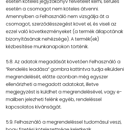
esetén köteles jegyzőkönyv felvételét kérni, sérülés
esetén a csomagot nem köteles átvenni.
Amennyiben a Felhasználó nem vizsgálja át a
csomagot, szerződésszegést követ el, és viseli az
ezzel való következményeket (a termék állapotának
bizonyításának nehézsége). A termék(ek)
kézbesítése munkanapokon történik.
5.8. Az adatok megadását követően Felhasználó a
”Rendelés leadása” gombra kattintva tudja elküldeni
megrendelését, előtte azonban még egyszer
ellenőrizheti a megadott adatokat, illetve
megjegyzést is küldhet a megrendelésével, vagy e-
mailben jelezheti felénk egyéb, rendeléssel
kapcsolatos kívánságát.
5.9. Felhasználó a megrendeléssel tudomásul veszi,
hogy fizetési kötelezettsége keletkezik.