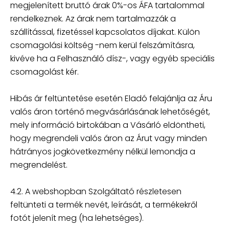
megjelenített bruttó árak 0%-os ÁFA tartalommal
rendelkeznek. Az árak nem tartalmazzák a
szállítással, fizetéssel kapcsolatos díjakat. Külön
csomagolási költség -nem kerül felszámításra,
kivéve ha a Felhasználó dísz-, vagy egyéb speciális
csomagolást kér.
Hibás ár feltüntetése esetén Eladó felajánlja az Áru
valós áron történő megvásárlásának lehetőségét,
mely információ birtokában a Vásárló eldöntheti,
hogy megrendeli valós áron az Árut vagy minden
hátrányos jogkövetkezmény nélkül lemondja a
megrendelést.
4.2. A webshopban Szolgáltató részletesen
feltünteti a termék nevét, leírását, a termékekről
fotót jelenít meg (ha lehetséges).