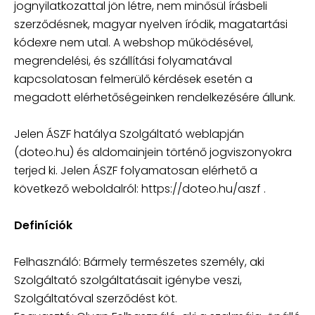
jognyilatkozattal jön létre, nem minősül írásbeli
szerződésnek, magyar nyelven íródik, magatartási
kódexre nem utal. A webshop működésével,
megrendelési, és szállítási folyamatával
kapcsolatosan felmerülő kérdések esetén a
megadott elérhetőségeinken rendelkezésére állunk.
Jelen ÁSZF hatálya Szolgáltató weblapján
(doteo.hu) és aldomainjein történő jogviszonyokra
terjed ki. Jelen ÁSZF folyamatosan elérhető a
következő weboldalról: https://doteo.hu/aszf .
Definíciók
Felhasználó: Bármely természetes személy, aki
Szolgáltató szolgáltatásait igénybe veszi,
Szolgáltatóval szerződést köt.