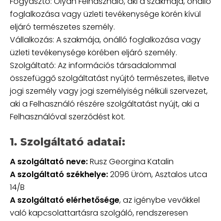
Fogyasztó: Olyan Felhasználó, aki a szakmája, önálló
foglalkozása vagy üzleti tevékenysége körén kívül
eljáró természetes személy.
Vállalkozás: A szakmája, önálló foglalkozása vagy
üzleti tevékenysége körében eljáró személy.
Szolgáltató: Az információs társadalommal
összefüggő szolgáltatást nyújtó természetes, illetve
jogi személy vagy jogi személyiség nélküli szervezet,
aki a Felhasználó részére szolgáltatást nyújt, aki a
Felhasználóval szerződést köt.
1. Szolgáltató adatai:
A szolgáltató neve:
Rusz Georgina Katalin
A szolgáltató székhelye:
2096 Üröm, Asztalos utca
14/B
A szolgáltató elérhetősége
, az igénybe vevőkkel
való kapcsolattartásra szolgáló, rendszeresen