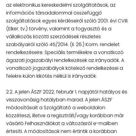
az elektronikus kereskedelmi szolgáltatások, az
információs társadalommal összefüggő
szolgáltatások egyes kérdéseiről szóló 2001. évi CVIII.
(Elker. tv.) törvény, valamint a fogyasztó és a
vállalkozás közötti szerződések részletes
szabályairól szóló 45/2014. (II. 26.) Korm. rendelet
rendelkezéseire. Speciális termékekre a vonatkozó
ágazati jogszabályi rendelkezések az irányadók. A
vonatkozó jogszabályok kötelező rendelkezései a
felekre külön kikötés nélkül is irányadók.
2.2. A jelen ÁSZF 2022. február 1. napjától hatályos és
visszavonásig hatályban marad. A jelen ÁSZF
módosításait a Szolgáltató a weboldalon
közzéteszi, illetve a regisztrált/vagy korábban már
vásárló Felhasználókat a változásról e-mailben
értesíti. A módosítások nem értintik a korábban