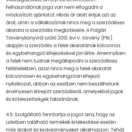
Felhasználónak joga van nem elfogadni a
módosított ajánlatot. Hibás ár alatt értjük azt az
árat, amin a vállalkozónak nincs meg a szerződéses
akarata a szerződés megkötésére. A Polgári
Törvénykönyvről szóló 2013. évi V. törvény (Ptk.)
alapján a szerződés a felek akaratának kölcsönös
és egybehangzó kifejezésével jön létre. Amennyiben
a felek nem tudnak megállapodni a szerződéses
feltételekben, azaz nincs meg a felek akaratát
kölcsönösen és egybehangzóan kifejező
nyilatkozat, abban az esetben nem beszélhetünk
érvényesen létrejött szerződésről, amelyekből jogok
és kötelezettségek fakadnának.
4.5. Szolgáltató fenntartja a jogot arra, hogy az
üzletben található termékek értékesítése esetén
más árakat és kedvezményeket alkalmazzon. Tehát