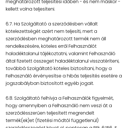
meghatározott teljesítési időben - és nem máskor -
kellett volna teljesíteni.
6.7. Ha Szolgáltató a szerződésben vállalt
kötelezettségét azért nem teljesíti, mert a
szerződésben meghatározott termék nem áll
rendelkezésére, köteles erről Felhasználót
haladéktalanul tájékoztatni, valamint Felhasználó
által fizetett összeget haladéktalanul visszatéríteni,
továbbá Szolgáltató köteles biztosítani, hogy a
Felhasználó érvényesítse a hibás teljesítés esetére a
jogszabályban biztosított egyéb jogait.
6.8. Szolgáltató felhívja a Felhasználók figyelmét,
hogy amennyiben a Felhasználó nem veszi át a
szerződésszerűen teljesített megrendelt
termék(ek)et (fizetési módtól függetlenül)
szerződésszegést követ el, pontosan a Ptk. 6:156. §