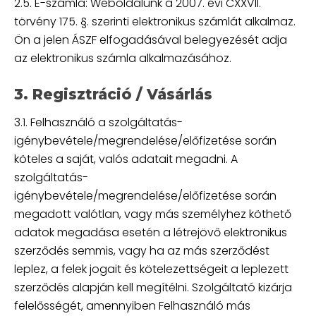
2.5. E-számla: Weboldalunk a 2007. évi CXXVII.
törvény 175. §. szerinti elektronikus számlát alkalmaz.
Ön a jelen ÁSZF elfogadásával belegyezését adja
az elektronikus számla alkalmazásához.
3. Regisztráció / Vásárlás
3.1. Felhasználó a szolgáltatás-
igénybevétele/megrendelése/előfizetése során
köteles a saját, valós adatait megadni. A
szolgáltatás-
igénybevétele/megrendelése/előfizetése során
megadott valótlan, vagy más személyhez köthető
adatok megadása esetén a létrejövő elektronikus
szerződés semmis, vagy ha az más szerződést
leplez, a felek jogait és kötelezettségeit a leplezett
szerződés alapján kell megítélni. Szolgáltató kizárja
felelősségét, amennyiben Felhasználó más