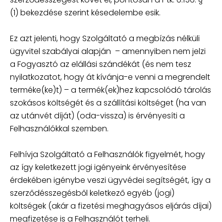
(1) bekezdése szerint késedelembe esik.
Ez azt jelenti, hogy Szolgáltató a megbízás nélküli
ügyvitel szabályai alapján – amennyiben nem jelzi
a Fogyasztó az elállási szándékát (és nem tesz
nyilatkozatot, hogy át kívánja-e venni a megrendelt
terméke(ke)t) – a termék(ek)hez kapcsolódó tárolás
szokásos költségét és a szállítási költséget (ha van
az utánvét díját) (oda-vissza) is érvényesíti a
Felhasználókkal szemben.
Felhívja Szolgáltató a Felhasználók figyelmét, hogy
az így keletkezett jogi igényeink érvényesítése
érdekében igénybe veszi ügyvédei segítségét, így a
szerződésszegésből keletkező egyéb (jogi)
költségek (akár a fizetési meghagyásos eljárás díjai)
megfizetése is a Felhasználót terheli.