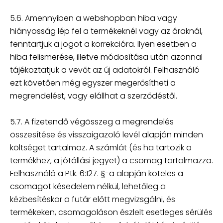
5.6. Amennyiben a webshopban hiba vagy
hiányosság lép fel a termékeknél vagy az áraknál,
fenntartjuk a jogot a korrekcióra. Ilyen esetben a
hiba felismerése, illetve módosítása után azonnal
tájékoztatjuk a vevőt az új adatokról. Felhasználó
ezt követően még egyszer megerősítheti a
megrendelést, vagy elállhat a szerződéstől.
5.7. A fizetendő végösszeg a megrendelés
összesítése és visszaigazoló levél alapján minden
költséget tartalmaz. A számlát (és ha tartozik a
termékhez, a jótállási jegyet) a csomag tartalmazza.
Felhasználó a Ptk. 6:127. §-a alapján köteles a
csomagot késedelem nélkül, lehetőleg a
kézbesítéskor a futár előtt megvizsgálni, és
termékeken, csomagoláson észlelt esetleges sérülés