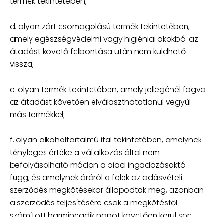
termék tekintetében;
d. olyan zárt csomagolású termék tekintetében,
amely egészségvédelmi vagy higiéniai okokból az
átadást követő felbontása után nem küldhető
vissza;
e. olyan termék tekintetében, amely jellegénél fogva
az átadást követően elválaszthatatlanul vegyül
más termékkel;
f. olyan alkoholtartalmú ital tekintetében, amelynek
tényleges értéke a vállalkozás által nem
befolyásolható módon a piaci ingadozásoktól
függ, és amelynek áráról a felek az adásvételi
szerződés megkötésekor állapodtak meg, azonban
a szerződés teljesítésére csak a megkötéstől
számított harmincadik napot követően kerül sor;