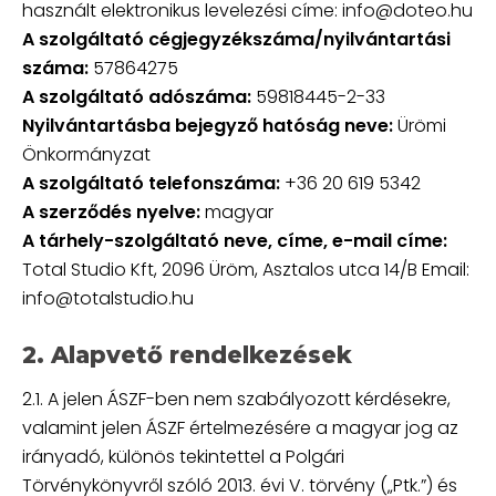
használt elektronikus levelezési címe: info@doteo.hu
A szolgáltató cégjegyzékszáma/nyilvántartási
száma:
57864275
A szolgáltató adószáma:
59818445-2-33
Nyilvántartásba bejegyző hatóság neve:
Ürömi
Önkormányzat
A szolgáltató telefonszáma:
+36 20 619 5342
A szerződés nyelve:
magyar
A tárhely-szolgáltató neve, címe, e-mail címe:
Total Studio Kft, 2096 Üröm, Asztalos utca 14/B Email:
info@totalstudio.hu
2. Alapvető rendelkezések
2.1. A jelen ÁSZF-ben nem szabályozott kérdésekre,
valamint jelen ÁSZF értelmezésére a magyar jog az
irányadó, különös tekintettel a Polgári
Törvénykönyvről szóló 2013. évi V. törvény („Ptk.”) és