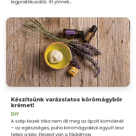
legpraktikusabb. Itt jönnek...
Készítsünk varázslatos körömágybőr
krémet!
DIY
A szép kezek titka nem áll meg az ápolt körmöknél
– az egészséges, puha körömágyakkal együtt lesz
teljes a kép. Eleged van a fájdalmas