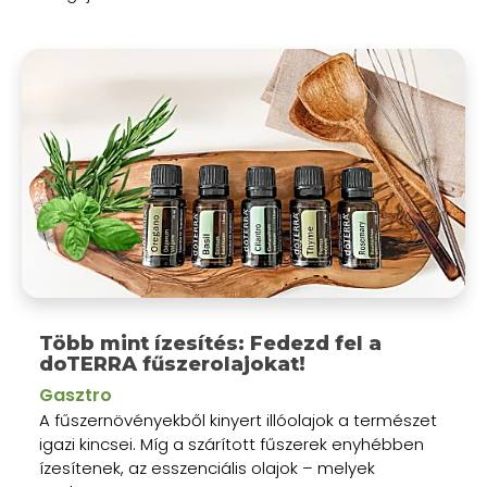
Több mint ízesítés: Fedezd fel a
doTERRA fűszerolajokat!
Gasztro
A fűszernövényekből kinyert illóolajok a természet
igazi kincsei. Míg a szárított fűszerek enyhébben
ízesítenek, az esszenciális olajok – melyek