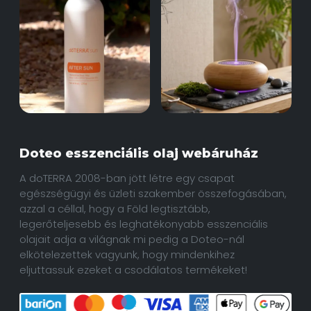
Doteo esszenciális olaj webáruház
A doTERRA 2008-ban jött létre egy csapat
egészségügyi és üzleti szakember összefogásában,
azzal a céllal, hogy a Föld legtisztább,
legerőteljesebb és leghatékonyabb esszenciális
olajait adja a világnak mi pedig a Doteo-nál
elkötelezettek vagyunk, hogy mindenkihez
eljuttassuk ezeket a csodálatos termékeket!