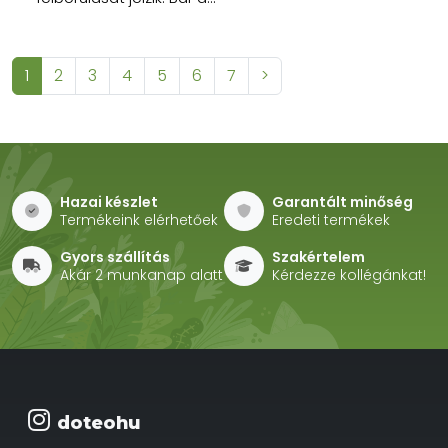
1
2
3
4
5
6
7
>
Hazai készlet
Garantált minőség
Termékeink elérhetőek
Eredeti termékek
Gyors szállítás
Szakértelem
Akár 2 munkanap alatt
Kérdezze kollégánkat!
doteohu