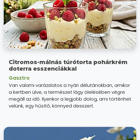
Citromos-málnás túrótorta pohárkrém
doterra esszenciákkal
Gasztro
Van valami varázslatos a nyári délutánokban, amikor
a kertben ülve, a természet lágy ölelésében végre
megáll az idő. Ilyenkor a legjobb dolog, ami történhet
velünk, egy hűsítő, könnyed desszert.