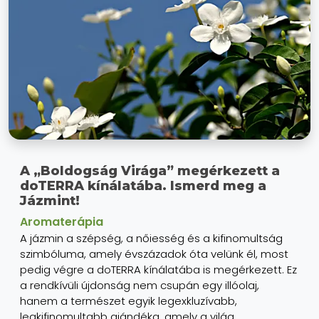
A „Boldogság Virága” megérkezett a
doTERRA kínálatába. Ismerd meg a
Jázmint!
Aromaterápia
A jázmin a szépség, a nőiesség és a kifinomultság
szimbóluma, amely évszázadok óta velünk él, most
pedig végre a doTERRA kínálatába is megérkezett. Ez
a rendkívüli újdonság nem csupán egy illóolaj,
hanem a természet egyik legexkluzívabb,
legkifinomultabb ajándéka, amely a világ