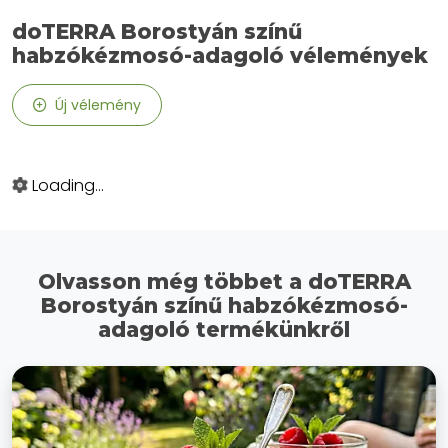
doTERRA Borostyán színű
habzókézmosó-adagoló vélemények
Új vélemény
Loading...
Olvasson még többet a doTERRA
Borostyán színű habzókézmosó-
adagoló termékünkről