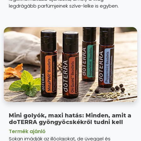
legdrágább parfümjeinek szíve-lelke is egyben.
Mini golyók, maxi hatás: Minden, amit a
doTERRA gyöngyöcskékről tudni kell
Termék ajánló
Sokan imádják az illóolajokat, de üveggel és