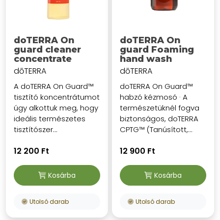
doTERRA On
doTERRA On
guard cleaner
guard Foaming
concentrate
hand wash
dōTERRA
dōTERRA
A doTERRA On Guard™
doTERRA On Guard™
tisztító koncentrátumot
habzó kézmosó · A
úgy alkottuk meg, hogy
természetüknél fogva
ideális természetes
biztonságos, doTERRA
tisztítószer...
CPTG™ (Tanúsított,...
12 200 Ft
12 900 Ft
Kosárba
Kosárba
Utolsó darab
Utolsó darab