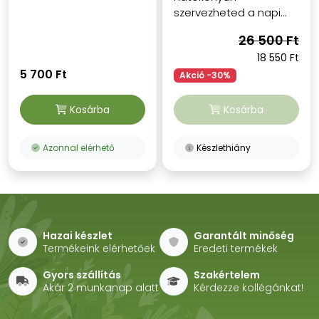
szervezheted a napi...
26 500 Ft
18 550 Ft
5 700 Ft
Akció -30%
Kosárba
Kosárba
Azonnal elérhető
Készlethiány
Hazai készlet
Garantált minőség
Termékeink elérhetőek
Eredeti termékek
Gyors szállítás
Szakértelem
Akár 2 munkanap alatt
Kérdezze kollégánkat!