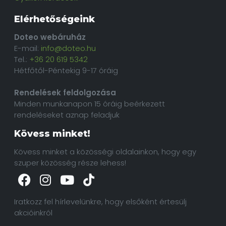
Elérhetőségeink
Doteo webáruház
E-mail:
info@doteo.hu
Tel.:
+36 20 619 5342
Hétfőtől-Péntekig 9-17 óráig
Rendelések feldolgozása
Minden munkanapon 15 óráig beérkezett
rendeléseket aznap feladjuk
Kövess minket!
Kövess minket a közösségi oldalainkon, hogy egy
szuper közösség része lehess!
Iratkozz fel hírlevelünkre, hogy elsőként értesülj
akcióinkról