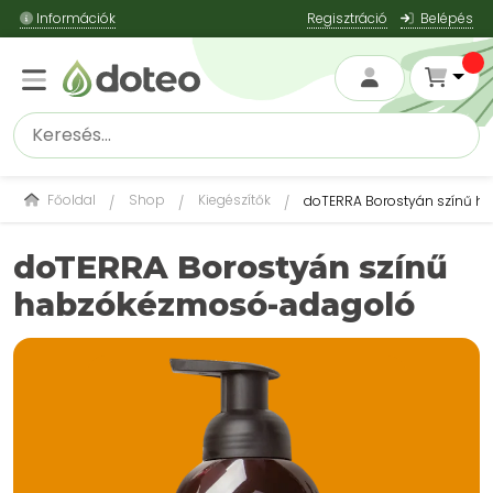
Információk
Regisztráció
Belépés
Főoldal
Shop
Kiegészítők
doTERRA Borostyán színű 
doTERRA Borostyán színű
habzókézmosó-adagoló