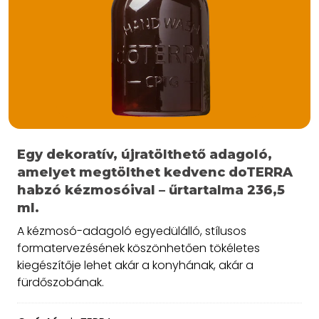
Egy dekoratív, újratölthető adagoló,
amelyet megtölthet kedvenc doTERRA
habzó kézmosóival – űrtartalma 236,5
ml.
A kézmosó-adagoló egyedülálló, stílusos
formatervezésének köszönhetően tökéletes
kiegészítője lehet akár a konyhának, akár a
fürdőszobának.