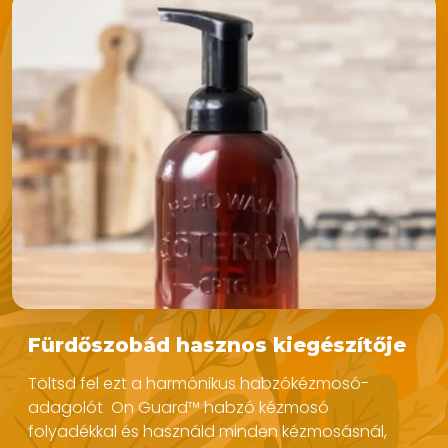
Fürdőszobád hasznos kiegészítője
Töltsd fel ezt a harmónikus habzókézmosó-
adagolót On Guard™ habzó kézmosó
folyadékkal és használd minden kézmosásnál,