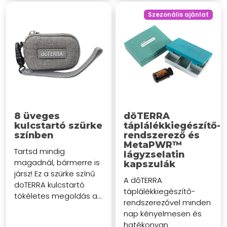
Szezonális ajánlat
8 üveges
dōTERRA
kulcstartó szürke
táplálékkiegészítő-
színben
rendszerező és
MetaPWR™
Tartsd mindig
lágyzselatin
magadnál, bármerre is
kapszulák
jársz! Ez a szürke színű
A dōTERRA
doTERRA kulcstartó
táplálékkiegészítő-
tökéletes megoldás a...
rendszerezővel minden
nap kényelmesen és
hatékonyan