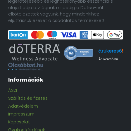
legerőteljesebb és leghatékonyabb esszenciális
olajait adja a világnak mi pedig a Doteo-nál
elkötelezettek vagyunk, hogy mindenkihez
eljuttassuk ezeket a csodálatos termékeket!
Árukereső.hu
Információk
ÁSZF
Szállítás és fizetés
Adatvédelem
Impresszum
Kapcsolat
Gyakori kérdések