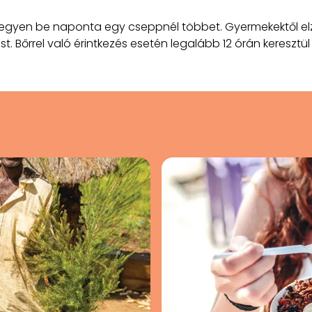
vegyen be naponta egy cseppnél többet. Gyermekektől elz
st. Bőrrel való érintkezés esetén legalább 12 órán keresztü