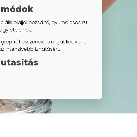
i módok
ciális olajjal pezsdítő, gyümölcsös ízt
agy ételeinek.
grépfrút esszenciális olajat kedvenc
z intenzívebb ízhatásért.
 utasítás