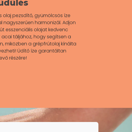
lüdülés
is olaj pezsdítő, gyümölcsös íze
llal nagyszerűen harmonizál. Adjon
t esszenciális olajat kedvenc
acai táljához, hogy segítsen a
n, miközben a grépfrútolaj kínálta
vezheti! Üdítő íze garantáltan
levő részére!