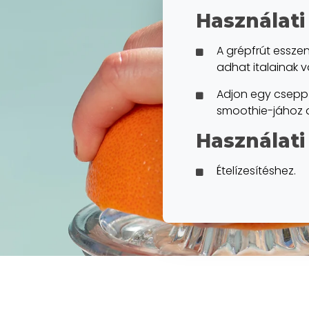
Használat
A grépfrút esszen
adhat italainak v
Adjon egy csepp 
smoothie-jához a
Használati
Ételízesítéshez.