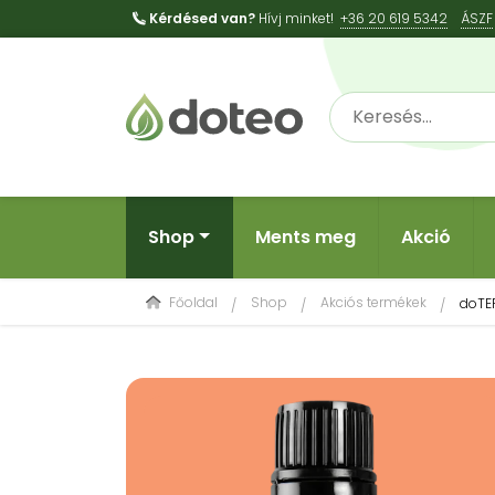
Kérdésed van?
Hívj minket!
+36 20 619 5342
ÁSZF
Shop
Ments meg
Akció
Főoldal
Shop
Akciós termékek
doTE