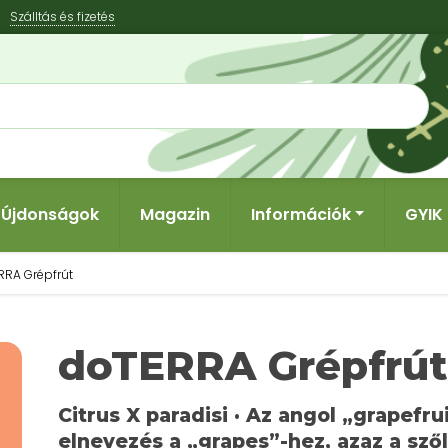
Szálltás és fizetés
Újdonságok
Magazin
Információk
GYIK
RRA Grépfrút
doTERRA Grépfrút
Citrus X paradisi · Az angol „grapefru
elnevezés a „grapes”-hez, azaz a sző