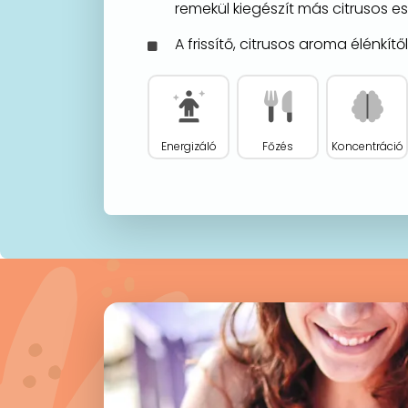
remekül kiegészít más citrusos es
A frissítő, citrusos aroma élénkít
Energizáló
Főzés
Koncentráció