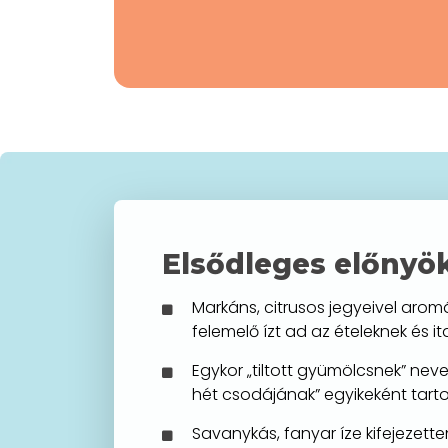
Elsődleges előnyö
Markáns, citrusos jegyeivel arom
felemelő ízt ad az ételeknek és it
Egykor „tiltott gyümölcsnek” nev
hét csodájának” egyikeként tart
Savanykás, fanyar íze kifejezette