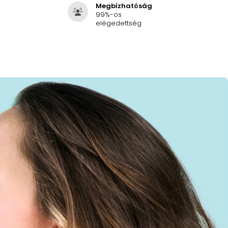
Megbízhatóság
99%-os
elégedettség