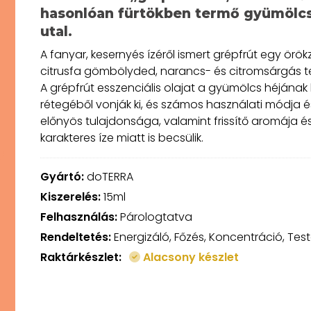
hasonlóan fürtökben termő gyümölc
utal.
A fanyar, kesernyés ízéről ismert grépfrút egy örök
citrusfa gömbölyded, narancs- és citromsárgás t
A grépfrút esszenciális olajat a gyümölcs héjának 
rétegéből vonják ki, és számos használati módja é
előnyös tulajdonsága, valamint frissítő aromája é
karakteres íze miatt is becsülik.
Gyártó:
doTERRA
Kiszerelés:
15ml
Felhasználás:
Párologtatva
Rendeltetés:
Energizáló, Főzés, Koncentráció, Tes
Raktárkészlet:
Alacsony készlet