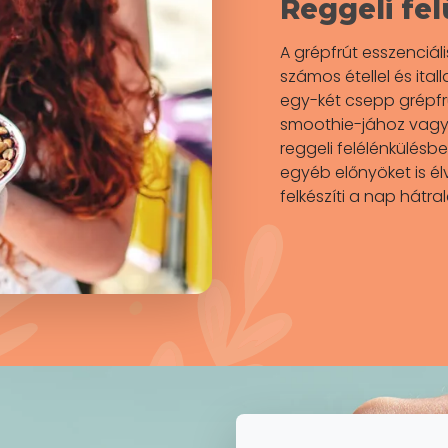
Reggeli fe
A grépfrút esszenciál
számos étellel és ita
egy-két csepp grépfrú
smoothie-jához vagy 
reggeli felélénkülésbe
egyéb előnyöket is él
felkészíti a nap hátra