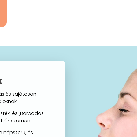
k
ás és sajátosan
aloknak.
ezték, és „Barbados
ották számon.
n népszerű, és