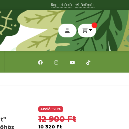
Regisztráció
Belépés
Akció -20%
12 900 Ft
it”
lőhöz
10 320 Ft