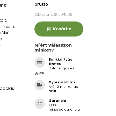
bruttó
sre
Cikkszám:
60204666
zöld
ermése.
Kosárba
külső
s
s
Miért válasszon
minket?
Bankkártyás
fizetés
Biztonságos és
gyors
Gyors szállítás
Akár 2 munkanap
tápolás
alatt
Garancia
100%
minőségigarancia