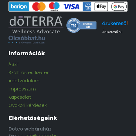
Árukereső.hu
Információk
ÁSZF
Szállítás és fizetés
Adatvédelem
Impresszum
Kapcsolat
Gyakori kérdések
Elérhetőségeink
Doteo webáruház
E-mail:
info@doteo.hu