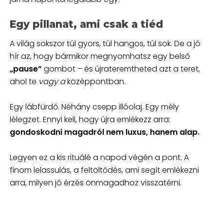
Egy pillanat, ami csak a tiéd
A világ sokszor túl gyors, túl hangos, túl sok. De a jó
hír az, hogy bármikor megnyomhatsz egy belső
„pause”
gombot – és újrateremtheted azt a teret,
ahol te
vagy a
középpontban.
Egy lábfürdő. Néhány csepp illóolaj. Egy mély
lélegzet. Ennyi kell, hogy újra emlékezz arra:
gondoskodni magadról nem luxus, hanem alap.
Legyen ez a kis rituálé a napod végén a pont. A
finom lelassulás, a feltöltődés, ami segít emlékezni
arra, milyen jó érzés önmagadhoz visszatérni.