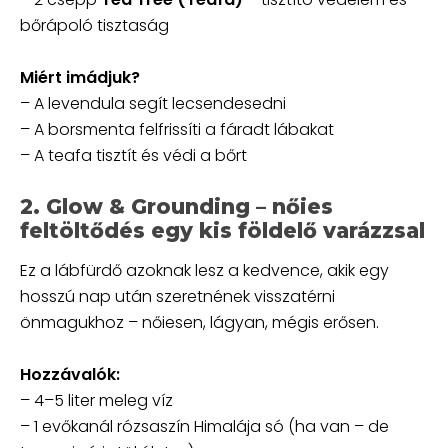
bőrápoló tisztaság
Miért imádjuk?
– A levendula segít lecsendesedni
– A borsmenta felfrissíti a fáradt lábakat
– A teafa tisztít és védi a bőrt
2. Glow & Grounding – nőies
feltöltődés egy kis földelő varázzsal
Ez a lábfürdő azoknak lesz a kedvence, akik egy
hosszú nap után szeretnének visszatérni
önmagukhoz – nőiesen, lágyan, mégis erősen.
Hozzávalók:
– 4–5 liter meleg víz
– 1 evőkanál rózsaszín Himalája só (ha van – de