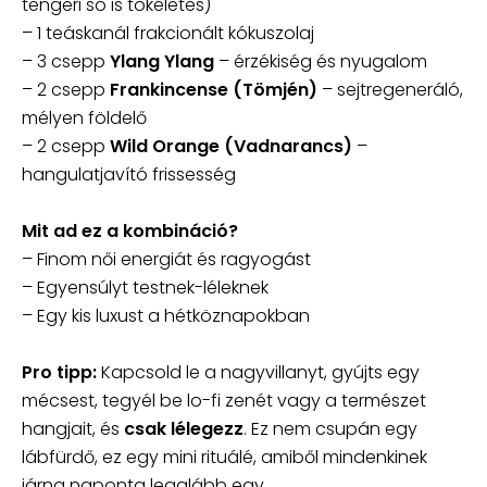
tengeri só is tökéletes)
– 1 teáskanál frakcionált kókuszolaj
– 3 csepp
Ylang Ylang
– érzékiség és nyugalom
– 2 csepp
Frankincense (Tömjén)
– sejtregeneráló,
mélyen földelő
– 2 csepp
Wild Orange (Vadnarancs)
–
hangulatjavító frissesség
Mit ad ez a kombináció?
– Finom női energiát és ragyogást
– Egyensúlyt testnek-léleknek
– Egy kis luxust a hétköznapokban
Pro tipp:
Kapcsold le a nagyvillanyt, gyújts egy
mécsest, tegyél be lo-fi zenét vagy a természet
hangjait, és
csak lélegezz
. Ez nem csupán egy
lábfürdő, ez egy mini rituálé, amiből mindenkinek
járna naponta legalább egy.