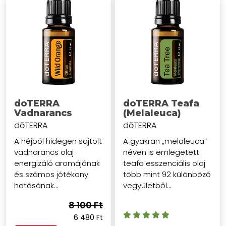
doTERRA
doTERRA Teafa
Vadnarancs
(Melaleuca)
dōTERRA
dōTERRA
A héjból hidegen sajtolt
A gyakran „melaleuca”
vadnarancs olaj
néven is emlegetett
energizáló aromájának
teafa esszenciális olaj
és számos jótékony
több mint 92 különböző
hatásának...
vegyületből...
8 100 Ft
6 480 Ft