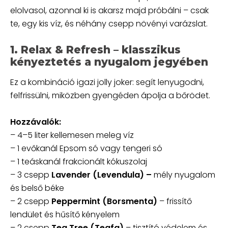
elolvasol, azonnal ki is akarsz majd próbálni – csak
te, egy kis víz, és néhány csepp növényi varázslat.
1. Relax & Refresh – klasszikus
kényeztetés a nyugalom jegyében
Ez a kombináció igazi jolly joker: segít lenyugodni,
felfrissülni, miközben gyengéden ápolja a bőrödet.
Hozzávalók:
– 4–5 liter kellemesen meleg víz
– 1 evőkanál Epsom só vagy tengeri só
– 1 teáskanál frakcionált kókuszolaj
– 3 csepp
Lavender (Levendula) –
mély nyugalom
és belső béke
– 2 csepp
Peppermint (Borsmenta)
– frissítő
lendület és hűsítő kényelem
– 2 csepp
Tea Tree (Teafa)
– tisztító védelem és