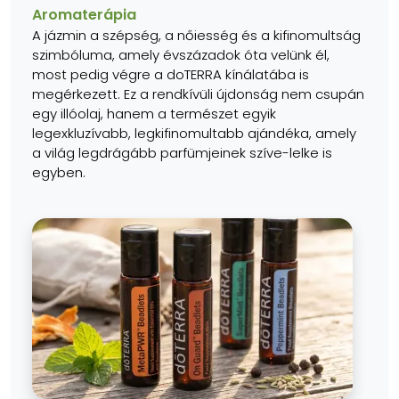
Aromaterápia
A jázmin a szépség, a nőiesség és a kifinomultság
szimbóluma, amely évszázadok óta velünk él,
most pedig végre a doTERRA kínálatába is
megérkezett. Ez a rendkívüli újdonság nem csupán
egy illóolaj, hanem a természet egyik
legexkluzívabb, legkifinomultabb ajándéka, amely
a világ legdrágább parfümjeinek szíve-lelke is
egyben.