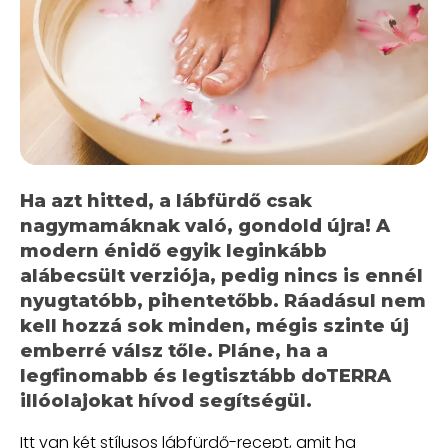
Ha azt hitted, a lábfürdő csak
nagymamáknak való, gondold újra! A
modern énidő egyik leginkább
alábecsült verziója, pedig nincs is ennél
nyugtatóbb, pihentetőbb. Ráadásul nem
kell hozzá sok minden, mégis szinte új
emberré válsz tőle. Pláne, ha a
legfinomabb és legtisztább doTERRA
illóolajokat hívod segítségül.
Itt van két stílusos lábfürdő-recept, amit ha