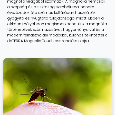
magnólia virágából származik. A magnólia nemcsak
a szépség és a tisztaság szimbóluma, hanem
évszázadok óta számos kultúrában használták
gyógyító és nyugtató tulajdonságai miatt. Ebben a
cikkben mélyebben megismerkedhetünk a magnólia
történetével, származásával, hagyományaival és a
modern felhasználási módokkal, különös tekintettel a
doTERRA Magnolia Touch esszenciális olajra.