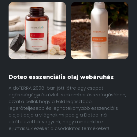
Doteo esszenciális olaj webáruház
A doTERRA 2008-ban jött létre egy csapat
egészségügyi és üzleti szakember összefogásában,
azzal a céllal, hogy a Föld legtisztább,
legerőteljesebb és leghatékonyabb esszenciális
olajait adja a világnak mi pedig a Doteo-nál
elkötelezettek vagyunk, hogy mindenkihez
eljuttassuk ezeket a csodálatos termékeket!