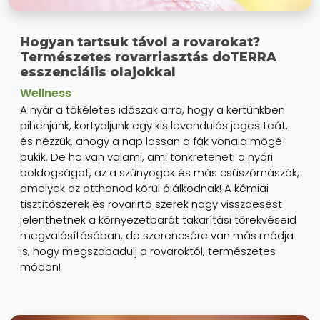
Hogyan tartsuk távol a rovarokat?
Természetes rovarriasztás doTERRA
esszenciális olajokkal
Wellness
A nyár a tökéletes időszak arra, hogy a kertünkben
pihenjünk, kortyoljunk egy kis levendulás jeges teát,
és nézzük, ahogy a nap lassan a fák vonala mögé
bukik. De ha van valami, ami tönkreteheti a nyári
boldogságot, az a szúnyogok és más csúszómászók,
amelyek az otthonod körül ólálkodnak! A kémiai
tisztítószerek és rovarirtó szerek nagy visszaesést
jelenthetnek a környezetbarát takarítási törekvéseid
megvalósításában, de szerencsére van más módja
is, hogy megszabadulj a rovaroktól, természetes
módon!