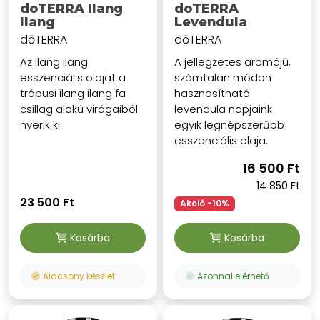
doTERRA Ilang
doTERRA
Ilang
Levendula
dōTERRA
dōTERRA
Az ilang ilang
A jellegzetes aromájú,
esszenciális olajat a
számtalan módon
trópusi ilang ilang fa
hasznosítható
csillag alakú virágaiból
levendula napjaink
nyerik ki.
egyik legnépszerűbb
esszenciális olaja.
16 500 Ft
14 850 Ft
23 500 Ft
Akció -10%
Kosárba
Kosárba
Alacsony készlet
Azonnal elérhető