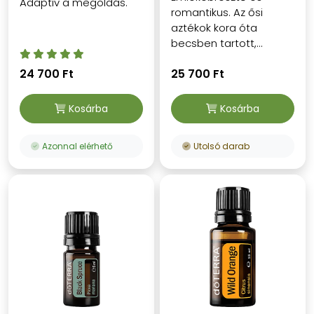
Adaptiv a megoldás.
romantikus. Az ősi
aztékok kora óta
becsben tartott,...
24 700 Ft
25 700 Ft
Kosárba
Kosárba
Azonnal elérhető
Utolsó darab