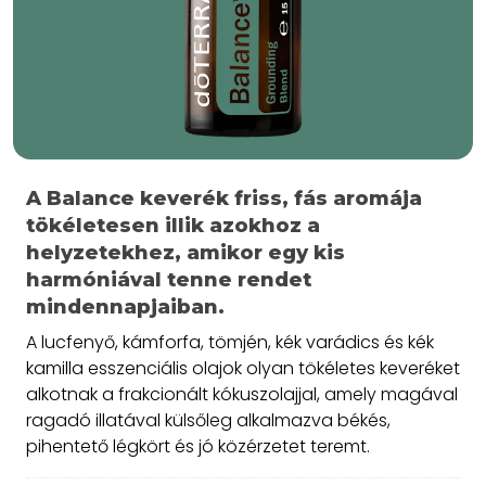
A Balance keverék friss, fás aromája
tökéletesen illik azokhoz a
helyzetekhez, amikor egy kis
harmóniával tenne rendet
mindennapjaiban.
A lucfenyő, kámforfa, tömjén, kék varádics és kék
kamilla esszenciális olajok olyan tökéletes keveréket
alkotnak a frakcionált kókuszolajjal, amely magával
ragadó illatával külsőleg alkalmazva békés,
pihentető légkört és jó közérzetet teremt.