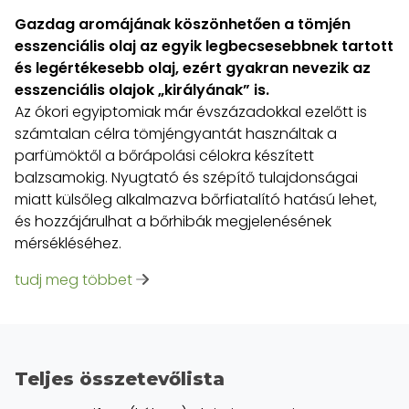
Gazdag aromájának köszönhetően a tömjén
esszenciális olaj az egyik legbecsesebbnek tartott
és legértékesebb olaj, ezért gyakran nevezik az
esszenciális olajok „királyának” is.
Az ókori egyiptomiak már évszázadokkal ezelőtt is
számtalan célra tömjéngyantát használtak a
parfümöktől a bőrápolási célokra készített
balzsamokig. Nyugtató és szépítő tulajdonságai
miatt külsőleg alkalmazva bőrfiatalító hatású lehet,
és hozzájárulhat a bőrhibák megjelenésének
mérsékléséhez.
tudj meg többet
Teljes összetevőlista