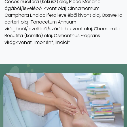
Cocos nucifera (kókusz) olaj, Picea Mariana
ágából/leveléből kivont olaj, Cinnamomum
Camphora Linaloolifera leveléből kivont olaj, Boswellia
carterii olaj, Tanacetum Annuum
virágából/leveléből/szárából kivont olaj, Chamomilla
Recutita (kamilla) olaj, Osmanthus Fragrans
virágkivonat, limonén*, linalol*