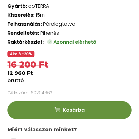
Gyártó:
doTERRA
Kiszerelés:
15ml
Felhasználás:
Párologtatva
Rendeltetés:
Pihenés
Raktárkészlet:
Azonnal elérhető
Akció -20%
16 200 Ft
12 960 Ft
bruttó
Cikkszám:
60204667
Kosárba
Miért válasszon minket?