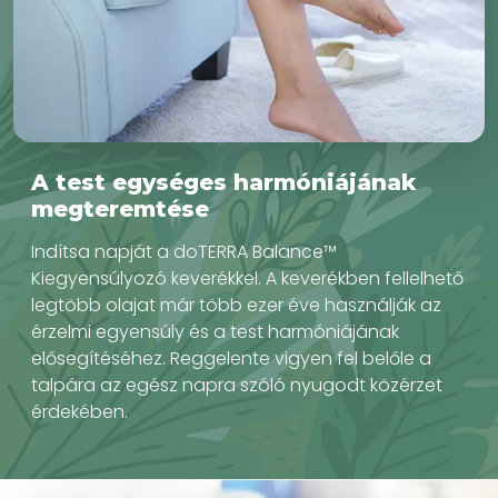
A test egységes harmóniájának
megteremtése
Indítsa napját a doTERRA Balance™
Kiegyensúlyozó keverékkel. A keverékben fellelhető
legtöbb olajat már több ezer éve használják az
érzelmi egyensúly és a test harmóniájának
elősegítéséhez. Reggelente vigyen fel belőle a
talpára az egész napra szóló nyugodt közérzet
érdekében.