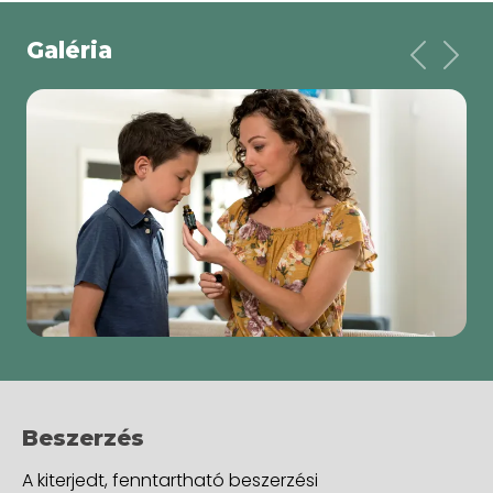
Galéria
Previo
Ne
Beszerzés
A kiterjedt, fenntartható beszerzési