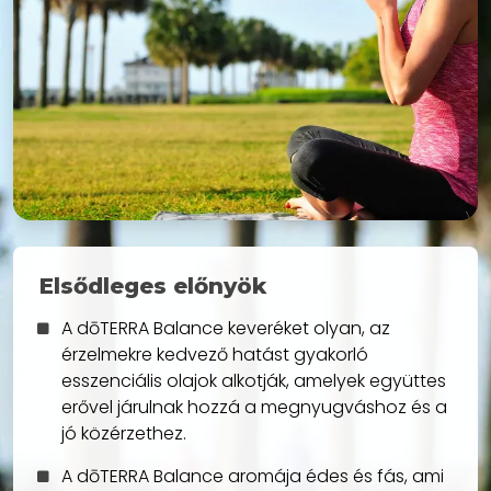
Elsődleges előnyök
A dōTERRA Balance keveréket olyan, az
érzelmekre kedvező hatást gyakorló
esszenciális olajok alkotják, amelyek együttes
erővel járulnak hozzá a megnyugváshoz és a
jó közérzethez.
A dōTERRA Balance aromája édes és fás, ami