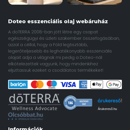
Doteo esszenciális olaj webáruház
A doTERRA 2008-ban jött létre egy csapat
egészségügyi és üzleti szakember összefogásában,
azzal a céllal, hogy a Föld legtisztább,
legerőteljesebb és leghatékonyabb esszenciális
olajait adja a világnak mi pedig a Doteo-nál
elkötelezettek vagyunk, hogy mindenkihez
eljuttassuk ezeket a csodálatos termékeket!
Árukereső.hu
Információk