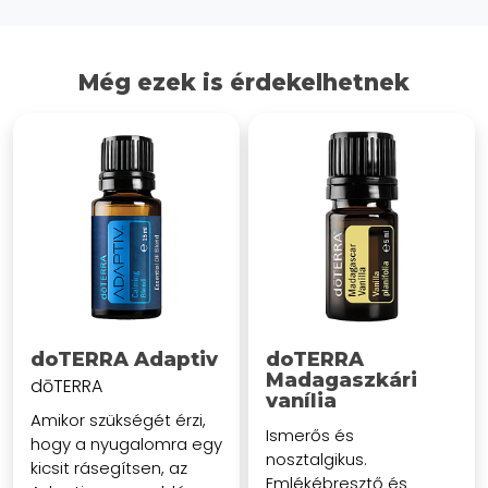
Még ezek is érdekelhetnek
doTERRA Adaptiv
doTERRA
Madagaszkári
dōTERRA
vanília
Amikor szükségét érzi,
Ismerős és
hogy a nyugalomra egy
nosztalgikus.
kicsit rásegítsen, az
Emlékébresztő és