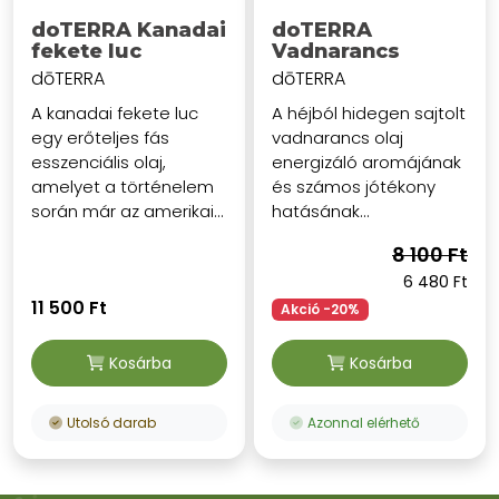
doTERRA Kanadai
doTERRA
fekete luc
Vadnarancs
dōTERRA
dōTERRA
A kanadai fekete luc
A héjból hidegen sajtolt
egy erőteljes fás
vadnarancs olaj
esszenciális olaj,
energizáló aromájának
amelyet a történelem
és számos jótékony
során már az amerikai...
hatásának...
8 100 Ft
6 480 Ft
11 500 Ft
Akció -20%
Kosárba
Kosárba
Utolsó darab
Azonnal elérhető