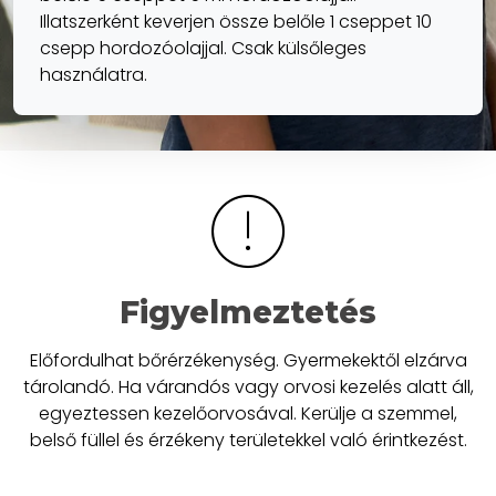
Illatszerként keverjen össze belőle 1 cseppet 10
csepp hordozóolajjal. Csak külsőleges
használatra.
Figyelmeztetés
Előfordulhat bőrérzékenység. Gyermekektől elzárva
tárolandó. Ha várandós vagy orvosi kezelés alatt áll,
egyeztessen kezelőorvosával. Kerülje a szemmel,
belső füllel és érzékeny területekkel való érintkezést.