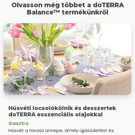
Olvasson még többet a doTERRA
Balance™ termékünkről
Húsvéti locsolókölnik és desszertek
doTERRA esszenciális olajokkal
Gasztro
Húsvét a tavasz ünnepe, amely újjászületést és