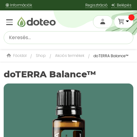
Információk
Regisztráció
Belépés
Főoldal
Shop
Akciós termékek
doTERRA Balance™
doTERRA Balance™