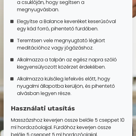
a csuklóján, hogy segítsen a
megnyugvásban.
Elegyítse a Balance keveréket keserűsóval
egy kád forró, pihentető fürdőben.
Teremtsen vele megnyugtató légkört
meditációhoz vagy jógázáshoz.
Alkalmazza a talpán az egész napra szóló
kiegyensúlyozott közérzet érdekében.
Alkalmazza külsőleg lefekvés előtt, hogy
nyugalmi állapotba kerüljön, és pihentető
alvásban legyen része.
Használati utasítás
Masszázshoz keverjen össze belőle 5 cseppet 10
ml hordozóolajjal. Fürdőhöz keverjen össze
belőle 5 cseppet 5 ml hordozóolajjal.