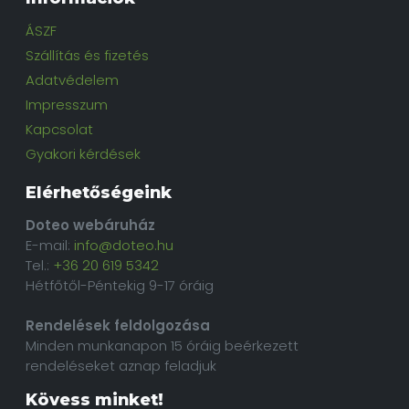
ÁSZF
Szállítás és fizetés
Adatvédelem
Impresszum
Kapcsolat
Gyakori kérdések
Elérhetőségeink
Doteo webáruház
E-mail:
info@doteo.hu
Tel.:
+36 20 619 5342
Hétfőtől-Péntekig 9-17 óráig
Rendelések feldolgozása
Minden munkanapon 15 óráig beérkezett
rendeléseket aznap feladjuk
Kövess minket!