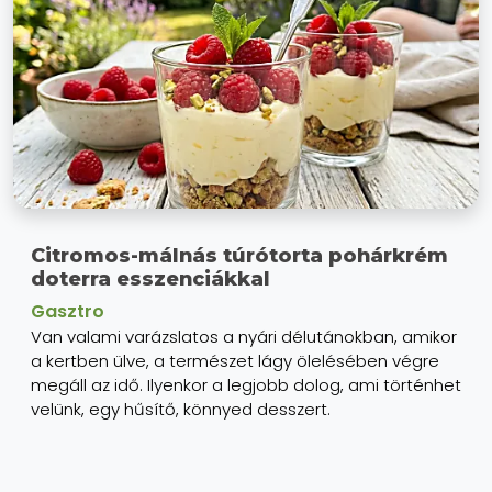
Citromos-málnás túrótorta pohárkrém
doterra esszenciákkal
Gasztro
Van valami varázslatos a nyári délutánokban, amikor
a kertben ülve, a természet lágy ölelésében végre
megáll az idő. Ilyenkor a legjobb dolog, ami történhet
velünk, egy hűsítő, könnyed desszert.