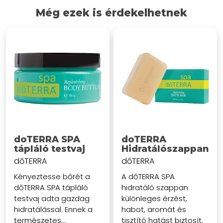
Még ezek is érdekelhetnek
doTERRA SPA
doTERRA
tápláló testvaj
Hidratálószappan
dōTERRA
dōTERRA
Kényeztesse bőrét a
A dōTERRA SPA
dōTERRA SPA tápláló
hidratáló szappan
testvaj adta gazdag
különleges érzést,
hidratálással. Ennek a
habot, aromát és
természetes...
tisztító hatást biztosít.