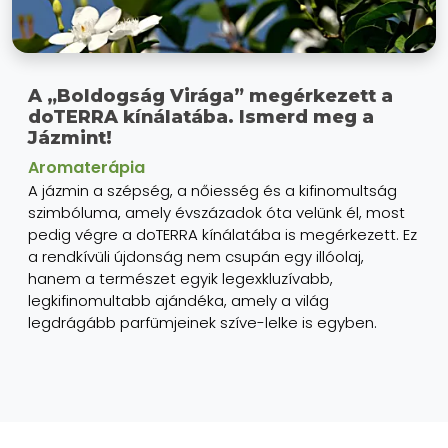
A „Boldogság Virága” megérkezett a
doTERRA kínálatába. Ismerd meg a
Jázmint!
Aromaterápia
A jázmin a szépség, a nőiesség és a kifinomultság
szimbóluma, amely évszázadok óta velünk él, most
pedig végre a doTERRA kínálatába is megérkezett. Ez
a rendkívüli újdonság nem csupán egy illóolaj,
hanem a természet egyik legexkluzívabb,
legkifinomultabb ajándéka, amely a világ
legdrágább parfümjeinek szíve-lelke is egyben.