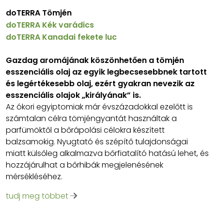
doTERRA Tömjén
doTERRA Kék varádics
doTERRA Kanadai fekete luc
Gazdag aromájának köszönhetően a tömjén
esszenciális olaj az egyik legbecsesebbnek tartott
és legértékesebb olaj, ezért gyakran nevezik az
esszenciális olajok „királyának” is.
Az ókori egyiptomiak már évszázadokkal ezelőtt is
számtalan célra tömjéngyantát használtak a
parfümöktől a bőrápolási célokra készített
balzsamokig. Nyugtató és szépítő tulajdonságai
miatt külsőleg alkalmazva bőrfiatalító hatású lehet, és
hozzájárulhat a bőrhibák megjelenésének
mérsékléséhez.
tudj meg többet