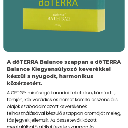
A dōTERRA Balance szappan a dōTERRA
Balance Kiegyensúlyozó keverékkel
készül a nyugodt, harmonikus
közérzetért.
A CPTG™ minőségű kanadai fekete luc, kámforfa,
tömjén, kék varádics és német kamilla esszenciális
olajok szabadalmazott keverékének
felhasználásával készülő szappan aromáját meleg,
fás jegyek jellemzik. Az összetevők között
megtalálható afrikai fekete szappan és