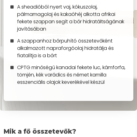
A sheadióból nyert vaj, kókuszolaj,
pálmamagolaj és kakaóhéj alkotta afrikai
fekete szappan segít a bőr hidratáltságának
javításában
A szappanhoz bőrpuhító összetevőként
alkalmazott napraforgóolaj hidratálja és
fiatalítja is a bőrt
CPTG minőségű kanadai fekete luc, kámforfa,
tömjén, kék varádics és német kamilla
esszenciális olajok keverékével készül
Mik a fő összetevők?