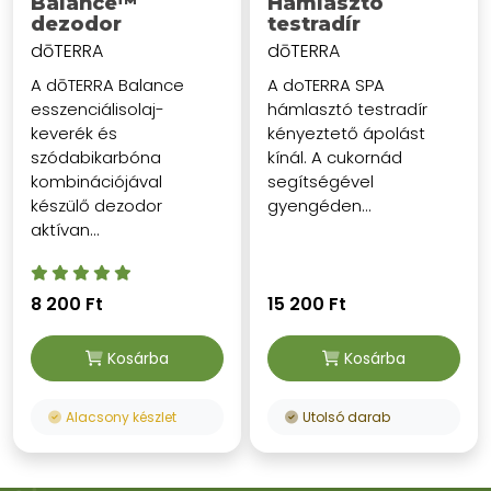
Balance™
Hámlasztó
dezodor
testradír
dōTERRA
dōTERRA
A dōTERRA Balance
A doTERRA SPA
esszenciálisolaj-
hámlasztó testradír
keverék és
kényeztető ápolást
szódabikarbóna
kínál. A cukornád
kombinációjával
segítségével
készülő dezodor
gyengéden...
aktívan...
8 200 Ft
15 200 Ft
Kosárba
Kosárba
Alacsony készlet
Utolsó darab