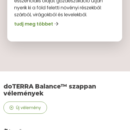
esszenciális olajat gőzdesztilláció útján
nyerik ki a föld feletti növényi részekből:
szárból, virágokból és levelekből.
tudj meg többet
doTERRA Balance™ szappan
vélemények
Új vélemény