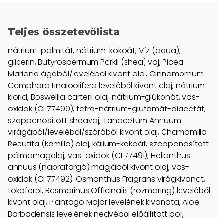
Teljes összetevőlista
nátrium-palmitát, nátrium-kokoát, Víz (aqua),
glicerin, Butyrospermum Parkii (shea) vaj, Picea
Mariana ágából/leveléből kivont olaj, Cinnamomum
Camphora Linaloolifera leveléből kivont olaj, nátrium-
klorid, Boswellia carterii olaj, nátrium-glükonát, vas-
oxidok (CI 77499), tetra-nátrium-glutamát-diacetát,
szappanosított sheavaj, Tanacetum Annuum
virágából/leveléből/szárából kivont olaj, Chamomilla
Recutita (kamilla) olaj, kálium-kokoát, szappanosított
pálmamagolaj, vas-oxidok (CI 77491), Helianthus
annuus (napraforgó) magjából kivont olaj, vas-
oxidok (CI 77492), Osmanthus Fragrans virágkivonat,
tokoferol, Rosmarinus Officinalis (rozmaring) leveléből
kivont olaj, Plantago Major levelének kivonata, Aloe
Barbadensis levelének nedvéből előállított por,