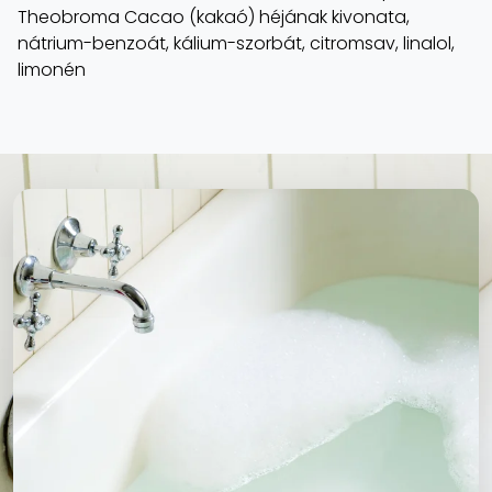
Theobroma Cacao (kakaó) héjának kivonata,
nátrium-benzoát, kálium-szorbát, citromsav, linalol,
limonén