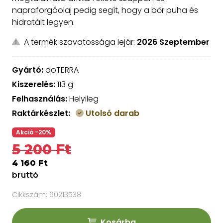
napraforgóolaj pedig segít, hogy a bőr puha és
hidratált legyen.
A termék szavatossága lejár:
2026 Szeptember
Gyártó:
doTERRA
Kiszerelés:
113 g
Felhasználás:
Helyileg
Raktárkészlet:
Utolsó darab
Akció -20%
5 200 Ft
4 160 Ft
bruttó
Cikkszám:
60213538
Kosárba