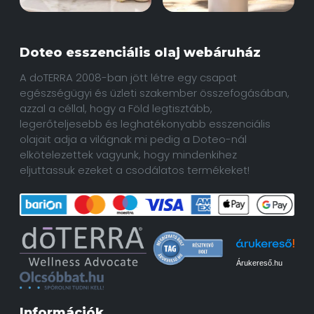
Doteo esszenciális olaj webáruház
A doTERRA 2008-ban jött létre egy csapat
egészségügyi és üzleti szakember összefogásában,
azzal a céllal, hogy a Föld legtisztább,
legerőteljesebb és leghatékonyabb esszenciális
olajait adja a világnak mi pedig a Doteo-nál
elkötelezettek vagyunk, hogy mindenkihez
eljuttassuk ezeket a csodálatos termékeket!
Árukereső.hu
Információk