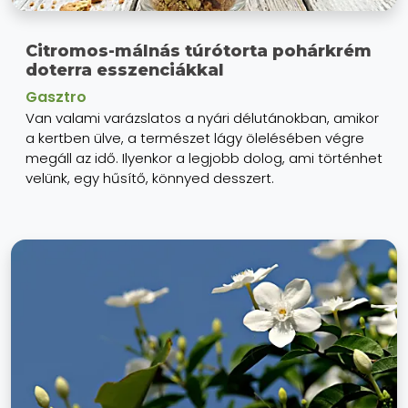
Citromos-málnás túrótorta pohárkrém
doterra esszenciákkal
Gasztro
Van valami varázslatos a nyári délutánokban, amikor
a kertben ülve, a természet lágy ölelésében végre
megáll az idő. Ilyenkor a legjobb dolog, ami történhet
velünk, egy hűsítő, könnyed desszert.