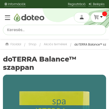
Információk
Regisztráció
Belépés
Főoldal
Shop
Akciós termékek
doTERRA Balance™ sz
doTERRA Balance™
szappan