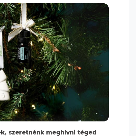
ek, szeretnénk meghívni téged