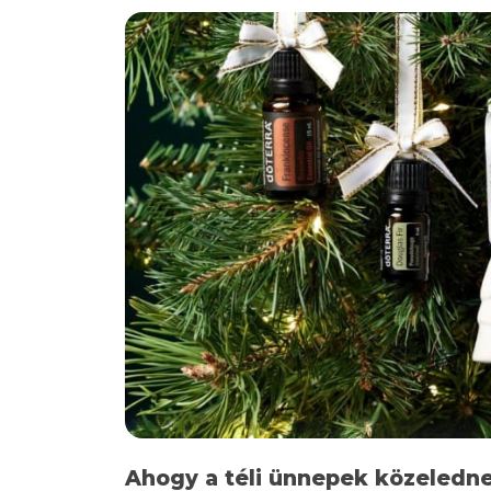
Ahogy a téli ünnepek közeledn