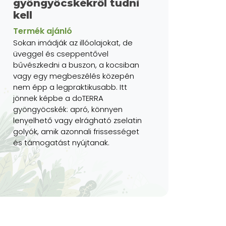
gyöngyöcskékről tudni
kell
Termék ajánló
Sokan imádják az illóolajokat, de
üveggel és cseppentővel
bűvészkedni a buszon, a kocsiban
vagy egy megbeszélés közepén
nem épp a legpraktikusabb. Itt
jönnek képbe a doTERRA
gyöngyöcskék: apró, könnyen
lenyelhető vagy elrágható zselatin
golyók, amik azonnali frissességet
és támogatást nyújtanak.