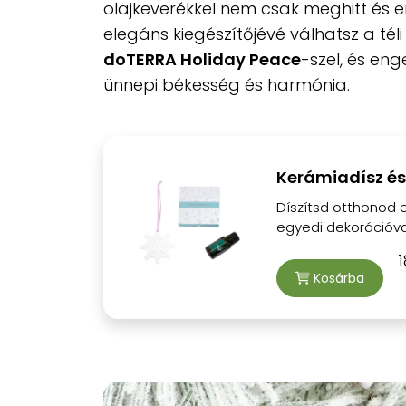
olajkeverékkel nem csak meghitt és 
elegáns kiegészítőjévé válhatsz a téli
doTERRA Holiday Peace
-szel, és eng
ünnepi békesség és harmónia​.
Kerámiadísz és
Díszítsd otthonod 
egyedi dekorációval
1
Kosárba