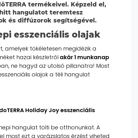
 dōTERRA termékeivel. Képzeld el,
hitt hangulatot teremtesz
ok és diffúzorok segítségével.
epi
esszenciális olajak
ait, amelyek tökéletesen megidézik a
éket hazai készletről
akár 1 munkanap
n, ne hagyd az utolsó pillanatra! Most
sszenciális olajok a téli hangulat
doTERRA Holiday Joy esszenciális
epi hangulat tölti be otthonunkat. A
el most ezt a varázslatos érzést viheted