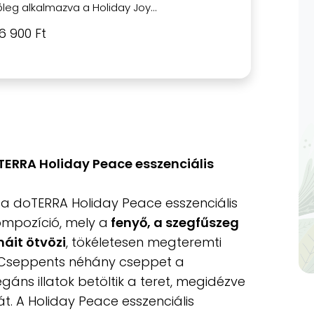
leg alkalmazva a Holiday Joy...
6 900 Ft
ERRA Holiday Peace esszenciális
 a doTERRA Holiday Peace esszenciális
kompozíció, mely a
fenyő, a szegfűszeg
áit ötvözi
, tökéletesen megteremti
 Cseppents néhány cseppet a
áns illatok betöltik a teret, megidézve
. A Holiday Peace esszenciális