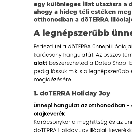
egy különleges illat utazásra a
ahogy a hideg téli estéken meg
otthonodban a dōTERRA illóolaj
A legnépszerűbb ünn
Fedezd fel a dōTERRA
ünnepi
illóolaj
karácsony hangulatát. Az összes term
alatt
beszerezheted a Doteo Shop-ba
pedig lássuk mik is a legnépszerűbb e
megidézésére.
1. doTERRA Holiday Joy
Ünnepi hangulat az otthonodban - 
olajkeverék
Karácsonykor a meghittség és az ünn
doTERRA Holiday Joy illóolaj-keverékk