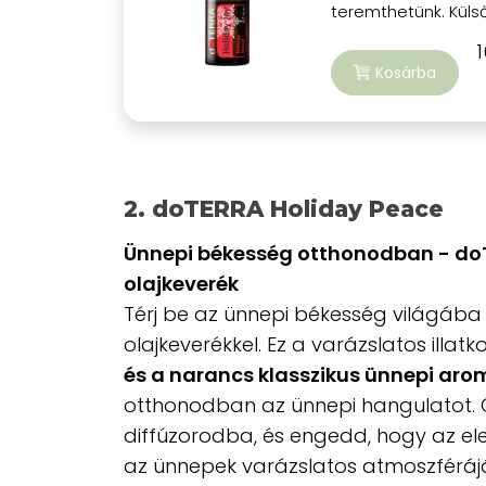
teremthetünk. Külső
1
Kosárba
2. doTERRA Holiday Peace
Ünnepi békesség otthonodban - doT
olajkeverék
Térj be az ünnepi békesség világába
olajkeverékkel. Ez a varázslatos illat
és a narancs klasszikus ünnepi arom
otthonodban az ünnepi hangulatot.
diffúzorodba, és engedd, hogy az eleg
az ünnepek varázslatos atmoszféráját