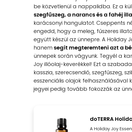
be közvetlenül a nappalidba. Ez a kü
szegfűszeg, a narancs és a fahéj ill
karácsonyi hangulatot. Cseppents n
engedd, hogy a meleg, fűszeres illato
együtt készül az ünnepre. A Holiday J
hanem
segít megteremteni azt a bék
ünnepek során vágyunk. Tegyél a ka
Joy illóolaj-keverékkel! Ezt a szabad
kasszia, szerecsendió, szegfűszeg, sz
esszenciális olajok felhasználásával 
jegyei pedig tovább fokozzák az ünn
doTERRA Holiday
A Holiday Joy Essen