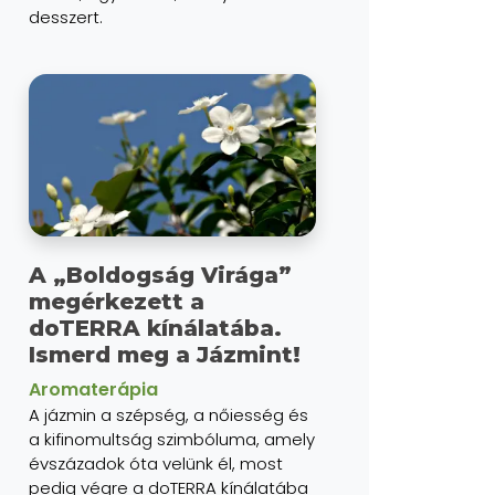
desszert.
A „Boldogság Virága”
megérkezett a
doTERRA kínálatába.
Ismerd meg a Jázmint!
Aromaterápia
A jázmin a szépség, a nőiesség és
a kifinomultság szimbóluma, amely
évszázadok óta velünk él, most
pedig végre a doTERRA kínálatába