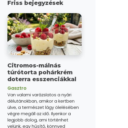
Friss bejegyzések
Citromos-málnás
túrótorta pohárkrém
doterra esszenciákkal
Gasztro
Van valami varázslatos a nyári
délutánokban, amikor a kertben
ülve, a természet lágy ölelésében
végre megáll az idő. Ilyenkor a
legjobb dolog, ami történhet
velünk, egy hűsítő, könnyed