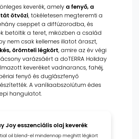
lönleges keverék, amely
a fenyő, a
atát ötvözi
, tökéletesen megteremti a
éhány cseppet a diffúzorodba, és
k betöltik a teret, miközben a család
oy nem csak kellemes illatot áraszt,
és, örömteli légkört
, amire az év végi
rácsony varázsáért a doTERRA Holiday
almazott keveréket vadnarancs, fahéj,
ibériai fenyő és duglászfenyő
készítették. A vaníliaabszolútum édes
epi hangulatot.
 Joy esszenciális olaj keverék
tial oil blend-el mindennap meghitt légkört