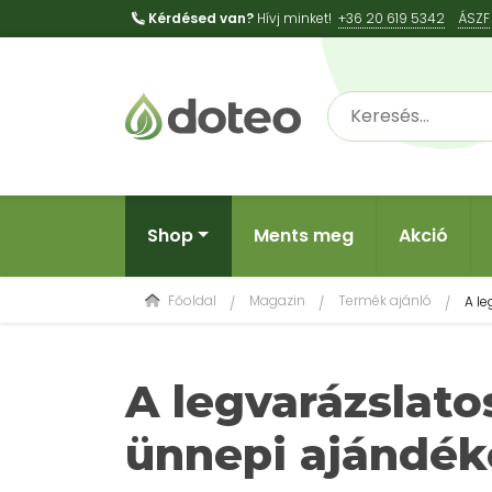
Kérdésed van?
Hívj minket!
+36 20 619 5342
ÁSZF
Shop
Ments meg
Akció
Főoldal
Magazin
Termék ajánló
A l
A legvarázslat
ünnepi ajándék