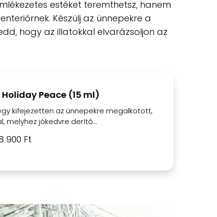
emlékezetes estéket teremthetsz, hanem
 enteriőrnek. Készülj az ünnepekre a
edd, hogy az illatokkal elvarázsoljon az
 Holiday Peace (15 ml)
egy kifejezetten az ünnepekre megalkotott,
, melyhez jókedvre derítő...
8 900 Ft