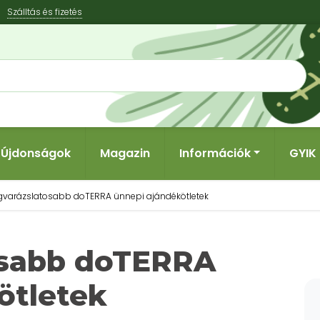
Szálltás és fizetés
Újdonságok
Magazin
Információk
GYIK
egvarázslatosabb doTERRA ünnepi ajándékötletek
osabb doTERRA
ötletek